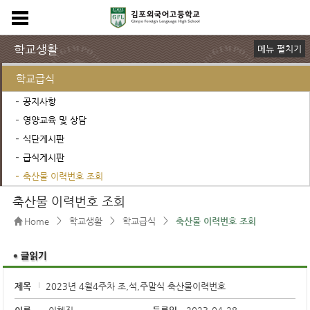
학교생활
메뉴 펼치기
동아리 부서
독서활동
Residential Campus
포토갤러리
학교급식
공지사항
영양교육 및 상담
식단게시판
급식게시판
축산물 이력번호 조회
축산물 이력번호 조회
>
>
>
Home
학교생활
학교급식
축산물 이력번호 조회
제목
2023년 4월4주차 조,석,주말식 축산물이력번호