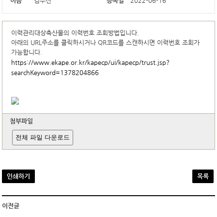
이름
김수진
등록일
2022-06-16
이력관리대상축산물의 이력번호 조회방법입니다.
아래의 URL주소를 클릭하시거나 QR코드를 스캔하시면 이력번호 조회가
가능합니다.
https://www.ekape.or.kr/kapecp/ui/kapecp/trust.jsp?
searchKeyword=1378204866
첨부파일
전체 파일 다운로드
인쇄하기
목록
이전글