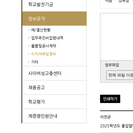
이름
등록일
학교발전기금
정보공개
예/결산현황
업무추진비집행내역
물품및공사계약
수익자부담경비
기타
첨부파일
사이버성고충센터
전체 파일 다
채용공고
인쇄하기
학교평가
제증명민원안내
이전글
2025학년도 졸업