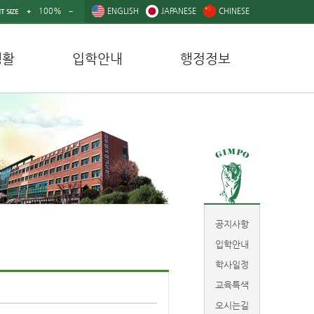
100%
ENGLISH
JAPANESE
CHINESE
T SIZE
생활
입학안내
행정정보
공지사항
입학안내
학사일정
교육특색
오시는길