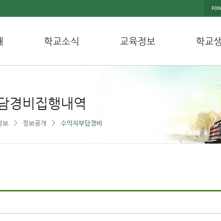
FON
내
학교소식
교육정보
학교
담경비집행내역
>
>
정보
정보공개
수익자부담경비