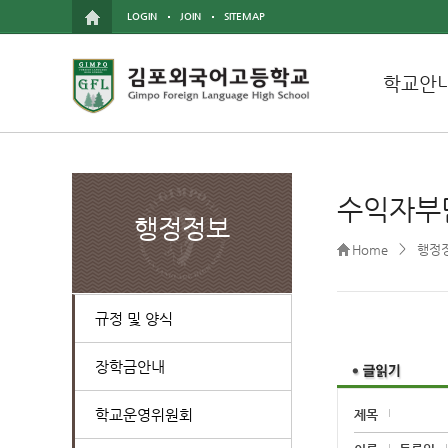
LOGIN
JOIN
SITEMAP
학교안
수익자부
행정정보
>
Home
행정
규정 및 양식
장학금안내
학교운영위원회
제목