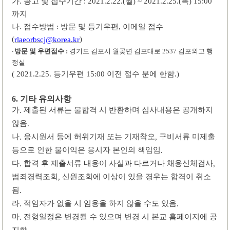
가
공고 및
접수기간
월
목
.
: 2021.2.22.(
) ~ 2021.2.25.(
) 15:00
까지
나
접수방법
방문 및 등기우편
이메일 접수
.
:
,
(
)
rlaeorbscj@korea.kr
경기도 김포시 월곶면 김포대로
김포외고 행
2537
방문 및 우편접수
:
-
정실
등기우편
이전 접수 분에 한함
(
2021.2.25.
15:00
.)
기타 유의사항
6.
가
제출된 서류는 불합격 시 반환하며 심사내용은 공개하지
.
않음
.
나
응시원서 등에 허위기재 또는 기재착오
구비서류 미제출
.
,
등으로 인한 불이익은 응시자 본인의 책임임
.
다
합격 후 제출서류 내용이 사실과 다르거나 채용신체검사
.
,
범죄경력조회
신원조회에 이상이 있을 경우는 합격이 취소
,
됨
.
라
적임자가 없을 시 임용을 하지 않을 수도 있음
.
.
마
전형일정은 변경될 수 있으며 변경 시 본교 홈페이지에 공
.