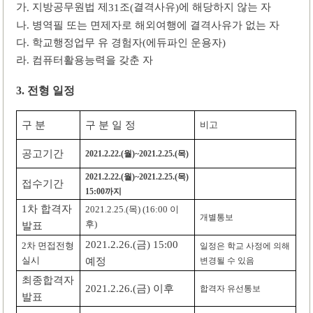
가
지방공무원법 제
조
결격사유
에 해당하지 않는 자
.
31
(
)
나
병역필 또는 면제자로 해외여행에 결격사유가 없는 자
.
다
학교행정업무 유 경험자
에듀파인 운용자
.
(
)
라
컴퓨터활용능력을 갖춘 자
.
전형 일정
3.
구 분
구 분 일 정
비고
공고기간
월
목
2021.2.22.(
)~2021.2.25.(
)
월
목
2021.2.22.(
)~2021.2.25.(
)
접수기간
까지
15:00
차 합격자
1
목
이
2021.2.25.(
) (16:00
개별통보
후
)
발표
금
2021.2.26.(
) 15:00
차 면접전형
2
일정은 학교 사정에 의해
실시
변경될 수 있음
예정
최종합격자
금
이후
2021.2.26.(
)
합격자 유선통보
발표