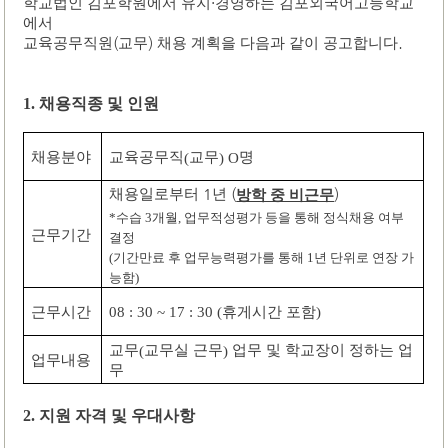
학교법인 김포학원에서 유지
·
경영하는 김포외국어고등학교
에서
.
교육공무직원
(
교무
)
채용 계획을 다음과 같이 공고합니다
채용직종 및 인원
1.
교육공무직
교무
명
채용분야
(
) O
채용일로부터
1
년
(
)
방학 중 비근무
수습
개월
업무적성평가 등을 통해 정식채용 여부
*
3
,
근무기간
결정
기간만료 후 업무능력평가를 통해
년 단위로 연장 가
(
1
능함
)
휴게시간 포함
08 : 30 ~ 17 : 30 (
)
근무시간
교무
교무실 근무
업무 및 학교장이 정하는 업
(
)
업무내용
무
지원 자격 및 우대사항
2.