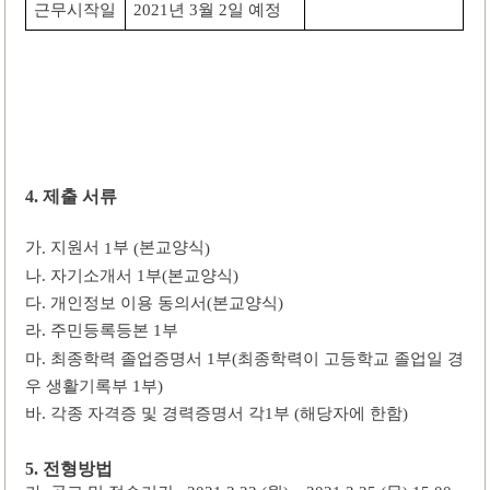
근무시작일
년
월
일 예정
2021
3
2
제출 서류
4.
가
지원서
부
본교양식
.
1
(
)
나
자기소개서
부
본교양식
.
1
(
)
다
개인정보 이용 동의서
본교양식
.
(
)
라
주민등록등본
부
.
1
마
최종학력 졸업증명서
부
최종학력이 고등학교 졸업일 경
.
1
(
우 생활기록부
부
1
)
바
각종 자격증 및 경력증명서 각
부
해당자에 한함
.
1
(
)
전형방법
5.