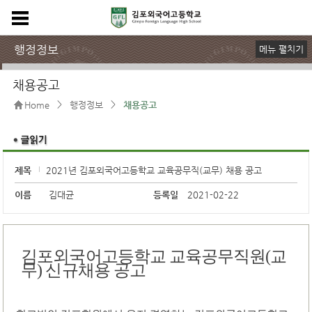
행정정보
메뉴 펼치기
규정 및 양식
장학금안내
학교운영위원회
학교발전기금
정보공개
사이버성고충센터
채용공고
학교평가
제증명민원안내
채용공고
>
>
Home
행정정보
채용공고
제목
2021년 김포외국어고등학교 교육공무직(교무) 채용 공고
이름
김대균
등록일
2021-02-22
김포외국어고등학교 교육공무직원
(
교
무
)
신규채용 공고