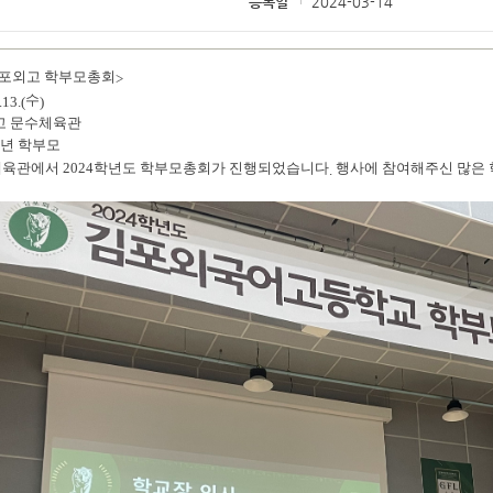
등록일
2024-03-14
김포외고 학부모총회
>
수
.13.(
)
고 문수체육관
년 학부모
육관에서 2024학년도 학부모총회가 진행되었습니다
행사에 참여해주신 많은
.