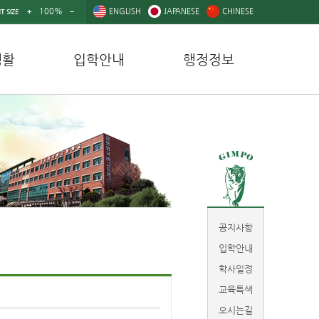
100%
ENGLISH
JAPANESE
CHINESE
T SIZE
생활
입학안내
행정정보
공지사항
입학안내
학사일정
교육특색
오시는길