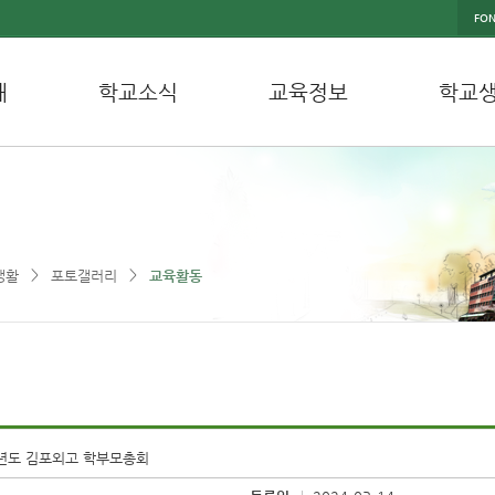
FON
내
학교소식
교육정보
학교
>
>
생활
포토갤러리
교육활동
학년도 김포외고 학부모총회