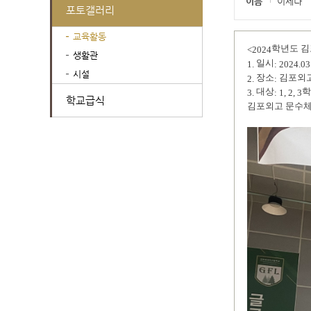
이름
이세나
포토갤러리
교육활동
학년도 
<2024
생활관
일시
1.
: 2024.03
시설
장소
김포외
2.
:
대상
학
3.
: 1, 2, 3
학교급식
김포외고 문수체