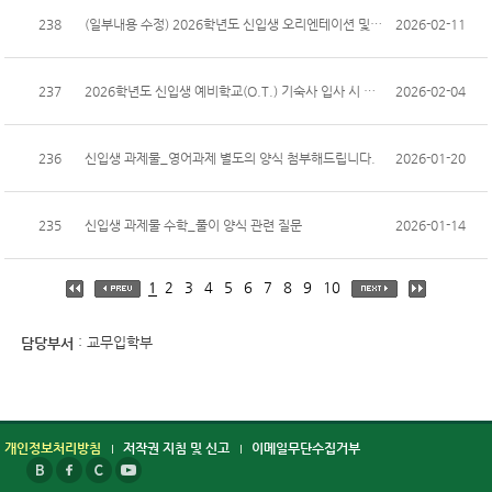
238
(일부내용 수정) 2026학년도 신입생 오리엔테이션 및 입학식 안내_수정(기상시간, 식사시간, 생활관교육시간...
2026-02-11
237
2026학년도 신입생 예비학교(O.T.) 기숙사 입사 시 준비사항 안내
2026-02-04
236
신입생 과제물_영어과제 별도의 양식 첨부해드립니다.
2026-01-20
235
신입생 과제물 수학_풀이 양식 관련 질문
2026-01-14
1
2
3
4
5
6
7
8
9
10
: 교무입학부
담당부서
개인정보처리방침
저작권 지침 및 신고
이메일무단수집거부