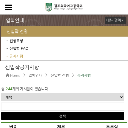
입학안내
메뉴 펼치기
신입학 전형
전형요항
신입학 FAQ
공지사항
전편입 전형
입학설명회
신입학공지사항
>
>
>
Home
입학안내
신입학 전형
공지사항
총
244
개의 게시물이 있습니다.
번호
제목
등록일