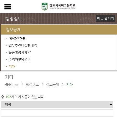
행정정보
메뉴 펼치기
규정 및 양식
장학금안내
학교운영위원회
학교발전기금
정보공개
예/결산현황
업무추진비집행내역
물품및공사계약
수익자부담경비
기타
사이버성고충센터
채용공고
학교평가
제증명민원안내
기타
>
>
>
Home
행정정보
정보공개
기타
총
192
개의 게시물이 있습니다.