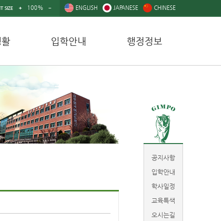
100%
ENGLISH
JAPANESE
CHINESE
T SIZE
생활
입학안내
행정정보
공지사항
입학안내
학사일정
교육특색
오시는길