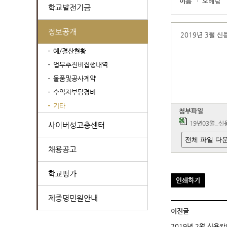
이름
오혜림
학교발전기금
정보공개
2019년 3월 
예/결산현황
업무추진비집행내역
물품및공사계약
수익자부담경비
기타
첨부파일
19년03월_신
사이버성고충센터
전체 파일 다
채용공고
학교평가
인쇄하기
제증명민원안내
이전글
2019년 2월 신용