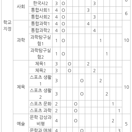
한국사2
3
O
3
사회
통합사회1
4
O
3
6
통합사회2
4
O
3
학교
통합과학1
4
O
4
지정
통합과학2
4
O
4
과학탐구실
과학
10
1
O
1
험1
과학탐구실
1
O
1
험2
체육1
3
O
2
체육2
3
O
2
스포츠 생활
3
O
2
1
체육
10
스포츠 생활
3
O
2
2
스포츠 문화
2
O
1
스포츠 과학
2
O
1
문학 감상과
4
O
2
예술
비평
5
문학과 매체
4
O
3