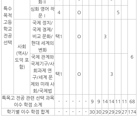
화Ⅱ
특수
심화 영어 작
4
O
5
목적
문Ⅰ
고등
국제 정치/
학교
국제 경제/
전공
비교 문화/
택1
O
3
선택
현대 세계의
사회
변화
(역사/
6
국제 관계와
도덕 포
국제기구/사
함)
회과제 연
택1
O
3
구/세계 문
제와 미래 사
회/국제법
특목고 전공 관련 선택 과목
-
-
-
-
-
9
9
14
14
11
11
68
이수 학점 소계
학기별 이수 학점 합계
-
-
-
-
-
30
30
29
29
29
27
174