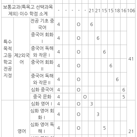
보통교과(특목고 선택과목
-
-
-
-
-
21
21
15
15
18
16
106
제외) 이수 학점 소계
전공 기초 중
4
O
6
국어
중국어 회화
4
O
6
Ⅰ
특수
중국어 독해
목적
4
O
6
와 작문Ⅰ
고등
제2외국
41
학교
어
중국어 회화
4
O
6
전공
Ⅱ
지정
중국어 독해
4
O
6
와 작문Ⅱ
심화 중국어
4
O
6
중국 문화
4
O
5
심화 영어Ⅰ
4
O
3
심화 영어 회
4
O
3
화Ⅰ
심화 영어 독
4
O
5
영어
해Ⅰ
21