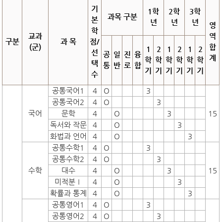
기
1학
2학
3학
과목 구분
본
년
년
년
영
학
교과
역
구분
과 목
점/
(군)
합
1
2
1
2
1
2
선
공
일
진
융
계
학
학
학
학
학
학
택
통
반
로
합
기
기
기
기
기
기
수
공통국어1
4
O
3
공통국어2
4
O
3
국어
문학
4
O
3
15
독서와 작문
4
O
3
화법과 언어
4
O
3
공통수학1
4
O
3
공통수학2
4
O
3
수학
대수
4
O
3
15
미적분Ⅰ
4
O
3
확률과 통계
4
O
3
공통영어1
4
O
3
공통영어2
4
O
3