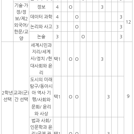
기술·가
정보
4
O
3
정/정
데이터 과학
4
O
3
보/제2
12
외국어/
논리와 사고
3
O
3
한문/교
논술
3
O
3
양
세계시민과
지리/세계
사
/정치
/현
택1
O
O
3
대사회와 윤
리
도시의 미래
탐구/동아시
2학년
교과(군)
아 역사 기
9
택1
O
O
3
선택
간 선택
행
/사회와
문화/
윤리
와 사상
법과 사회/
인문학과 윤
리/국제 관
택1
O
O
3