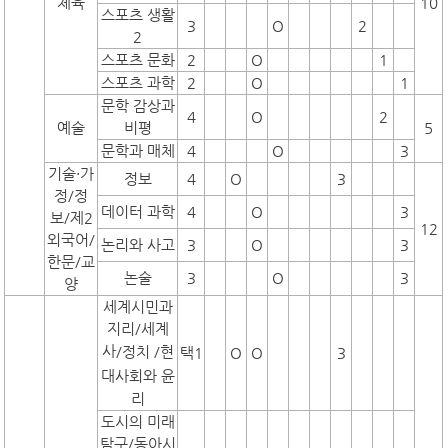
체육
10
스포츠 생활
3
O
2
2
스포츠 문화
2
O
1
스포츠 과학
2
O
1
문학 감상과
4
O
2
예술
비평
5
문학과 매체
4
O
3
기술·가
정보
4
O
3
정/정
데이터 과학
4
O
3
보/제2
12
외국어/
논리와 사고
3
O
3
한문/교
논술
3
O
3
양
세계시민과
지리/세계
사
/정치
/현
택1
O
O
3
대사회와 윤
리
도시의 미래
탐구/동아시