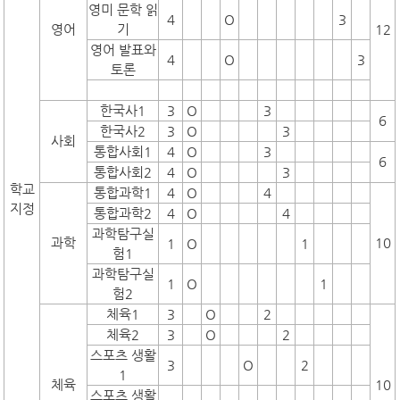
영미 문학 읽
4
O
3
영어
기
12
영어 발표와
4
O
3
토론
한국사1
3
O
3
6
한국사2
3
O
3
사회
통합사회1
4
O
3
6
통합사회2
4
O
3
학교
통합과학1
4
O
4
지정
통합과학2
4
O
4
과학탐구실
과학
10
1
O
1
험1
과학탐구실
1
O
1
험2
체육1
3
O
2
체육2
3
O
2
스포츠 생활
3
O
2
1
체육
10
스포츠 생활