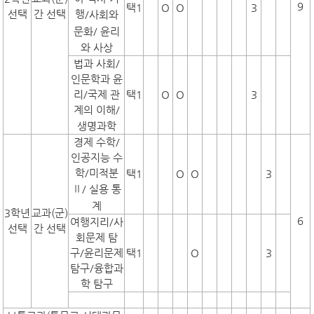
9
택1
O
O
3
선택
간 선택
행
/사회와
문화/
윤리
와 사상
법과 사회/
인문학과 윤
리/국제 관
택1
O
O
3
계의 이해/
생명과학
경제 수학/
인공지능 수
학/미적분
택1
O
O
3
Ⅱ
/
실용 통
계
3학년
교과(군)
6
여행지리/사
선택
간 선택
회문제 탐
구/윤리문제
택1
O
3
탐구/융합과
학 탐구