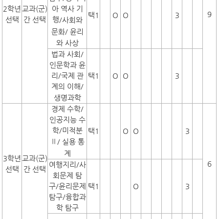
2학년
교과(군)
아 역사 기
9
택1
O
O
3
선택
간 선택
행
/사회와
문화/
윤리
와 사상
법과 사회/
인문학과 윤
리/국제 관
택1
O
O
3
계의 이해/
생명과학
경제 수학/
인공지능 수
학/미적분
택1
O
O
3
Ⅱ
/
실용 통
계
3학년
교과(군)
6
여행지리/사
선택
간 선택
회문제 탐
구/윤리문제
택1
O
3
탐구/융합과
학 탐구