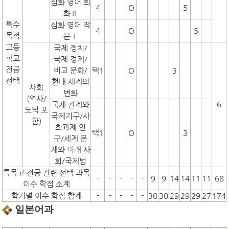
심화 영어 회
4
O
5
화Ⅱ
특수
심화 영어 작
4
O
5
목적
문Ⅰ
고등
국제 정치/
학교
국제 경제/
전공
비교 문화/
택1
O
3
선택
현대 세계의
사회
변화
(역사/
6
국제 관계와
도덕 포
국제기구/사
함)
회과제 연
택1
O
3
구/세계 문
제와 미래 사
회/국제법
특목고 전공 관련 선택 과목
-
-
-
-
-
9
9
14
14
11
11
68
이수 학점 소계
학기별 이수 학점 합계
-
-
-
-
-
30
30
29
29
29
27
174
일본어과