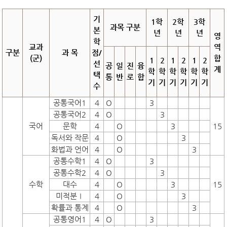
기
1학
2학
3학
과목 구분
본
년
년
년
영
학
교과
역
구분
과 목
점/
(군)
합
1
2
1
2
1
2
선
공
일
진
융
계
학
학
학
학
학
학
택
통
반
로
합
기
기
기
기
기
기
수
공통국어1
4
O
3
공통국어2
4
O
3
국어
문학
4
O
3
15
독서와 작문
4
O
3
화법과 언어
4
O
3
공통수학1
4
O
3
공통수학2
4
O
3
수학
대수
4
O
3
15
미적분Ⅰ
4
O
3
확률과 통계
4
O
3
공통영어1
4
O
3