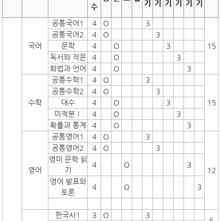
기
기
기
기
기
기
수
공통국어1
4
O
3
공통국어2
4
O
3
국어
문학
4
O
3
15
독서와 작문
4
O
3
화법과 언어
4
O
3
공통수학1
4
O
3
공통수학2
4
O
3
수학
대수
4
O
3
15
미적분Ⅰ
4
O
3
확률과 통계
4
O
3
공통영어1
4
O
3
공통영어2
4
O
3
영미 문학 읽
4
O
3
영어
기
12
영어 발표와
4
O
3
토론
한국사1
3
O
3
6