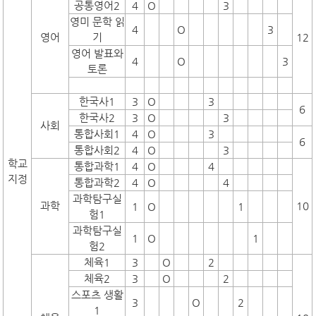
공통영어2
4
O
3
영미 문학 읽
4
O
3
영어
기
12
영어 발표와
4
O
3
토론
한국사1
3
O
3
6
한국사2
3
O
3
사회
통합사회1
4
O
3
6
통합사회2
4
O
3
학교
통합과학1
4
O
4
지정
통합과학2
4
O
4
과학탐구실
과학
10
1
O
1
험1
과학탐구실
1
O
1
험2
체육1
3
O
2
체육2
3
O
2
스포츠 생활
3
O
2
1