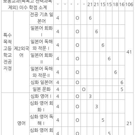
보통교과(특목고 선택과목
-
-
-
-
-
21
21
15
15
18
16
106
제외) 이수 학점 소계
전공 기초 일
4
O
6
본어
일본어 회화
4
O
6
Ⅰ
특수
일본어 독해
목적
4
O
6
와 작문Ⅰ
고등
제2외국
41
학교
어
일본어 회화
4
O
6
전공
Ⅱ
지정
일본어 독해
4
O
6
와 작문Ⅱ
심화 일본어
4
O
6
일본 문화
4
O
5
심화 영어Ⅰ
4
O
3
심화 영어 회
4
O
3
화Ⅰ
심화 영어 독
4
O
5
영어
해Ⅰ
21
심화 영어 회
4
O
5