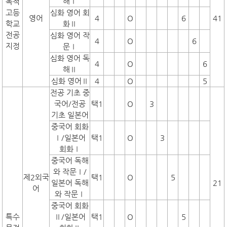
해Ⅰ
목적
고등
심화 영어 회
영어
4
O
6
41
학교
화Ⅱ
전공
심화 영어 작
4
O
6
지정
문Ⅰ
심화 영어 독
4
O
6
해Ⅱ
심화 영어Ⅱ
4
O
5
전공 기초 중
국어/전공
택1
O
3
기초 일본어
중국어 회화
Ⅰ/일본어
택1
O
3
회화Ⅰ
중국어 독해
와 작문Ⅰ/
제2외국
택1
O
5
일본어 독해
21
어
와 작문Ⅰ
중국어 회화
특수
Ⅱ/일본어
택1
O
5