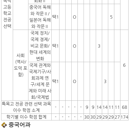
목적
회화Ⅱ
고등
중국어 독해
학교
와 작문Ⅱ/
택1
O
5
전공
일본어 독해
선택
와 작문Ⅱ
국제 정치/
국제 경제/
비교 문화/
택1
O
3
현대 세계의
사회
변화
(역사/
6
국제 관계와
도덕 포
국제기구/사
함)
회과제 연
택1
O
3
구/세계 문
제와 미래 사
회/국제법
특목고 전공 관련 선택 과목
-
-
-
-
-
9
9
14
14
11
11
68
이수 학점 소계
학기별 이수 학점 합계
-
-
-
-
-
30
30
29
29
29
27
174
중국어과