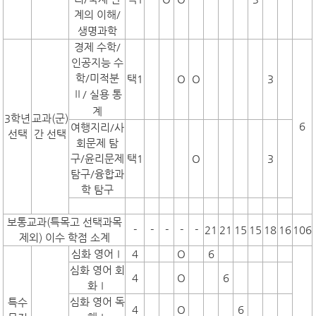
계의 이해/
생명과학
경제 수학/
인공지능 수
학/미적분
택1
O
O
3
Ⅱ
/
실용 통
계
3학년
교과(군)
6
여행지리/사
선택
간 선택
회문제 탐
구/윤리문제
택1
O
3
탐구/융합과
학 탐구
보통교과(특목고 선택과목
-
-
-
-
-
21
21
15
15
18
16
106
제외) 이수 학점 소계
심화 영어Ⅰ
4
O
6
심화 영어 회
4
O
6
화Ⅰ
심화 영어 독
특수
4
O
6