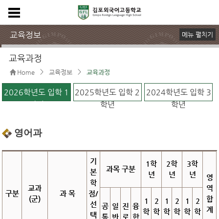
교육정보
메뉴 펼치기
교육목표
교육과정
학사일정
중점 특색 프로그램
대회안내
해외교류
교육과정
>
>
Home
교육정보
교육과정
2026학년도 입학 1
2025학년도 입학 2
2024학년도 입학 3
학년
학년
학년
영어과
기
1학
2학
3학
과목 구분
본
년
년
년
영
학
교과
역
구분
과 목
점/
(군)
합
1
2
1
2
1
2
선
공
일
진
융
계
학
학
학
학
학
학
택
통
반
로
합