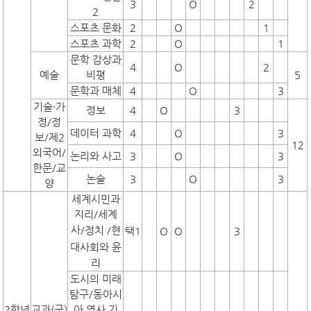
3
O
2
2
스포츠 문화
2
O
1
스포츠 과학
2
O
1
문학 감상과
4
O
2
예술
비평
5
문학과 매체
4
O
3
기술·가
정보
4
O
3
정/정
데이터 과학
4
O
3
보/제2
12
외국어/
논리와 사고
3
O
3
한문/교
논술
3
O
3
양
세계시민과
지리/세계
사
/정치
/현
택1
O
O
3
대사회와 윤
리
도시의 미래
탐구/동아시
2학년
교과(군)
아 역사 기